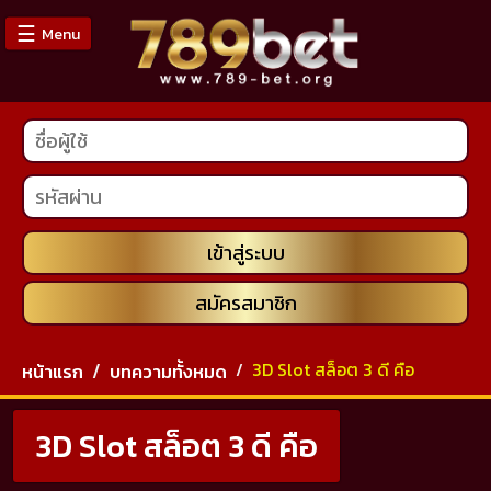
☰
Menu
หน้า
หลัก
คา
สิโน
เข้าสู่ระบบ
กีฬา
สมัครสมาชิก
หวย
3D Slot สล็อต 3 ดี คือ
หน้าแรก
บทความทั้งหมด
สล็อต
3D Slot สล็อต 3 ดี คือ
ดาวน์โหลด