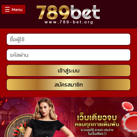
☰
Menu
หน้า
หลัก
คา
สิโน
เข้าสู่ระบบ
กีฬา
สมัครสมาชิก
หวย
สล็อต
ดาวน์โหลด