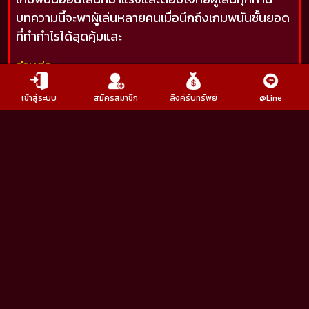
บทความนี้จะพาผู้เล่นหลายคนเมื่อนึกถึงเกมพนันชั้นยอด
ที่ทำกำไรได้สุดคุ้มและ
อ่านต่อ...
789bet
เกมคาสิโน
คาสิโน
เข้าสู่ระบบ
สมัครสมาชิก
ลิงค์รับทรัพย์
@Line
รวมทุกการเดิมพันออนไลน์ในเว็บเดียว
คาสิโน
กีฬา
สล็อต
หวย
ตลอด
24
ชั่วโมง
Copyright © 2026 Powered by
789BET
|
เข้าสู่ระบบ