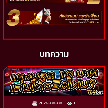
บทความ
2026-08-08
8