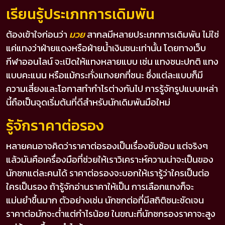
เรียนรู้ประเภทการเดิมพัน
ต้องเข้าใจก่อนว่า
มวย
สากลมีหลายประเภทการเดิมพัน ไม่ใช่
แค่แทงว่าฝ่ายแดงหรือฝ่ายน้ำเงินชนะเท่านั้น โดยทางเว็บ
กีฬาออนไลน์ จะเปิดให้แทงหลายแบบ เช่น แทงชนะปกติ แทง
แบบคะแนน หรือแม้กระทั่งแทงยกที่ชนะ ซึ่งแต่ละแบบก็มี
ความเสี่ยงและโอกาสทำกำไรต่างกันไป การรู้จักรูปแบบเหล่า
นี้ถือเป็นจุดเริ่มต้นที่ดีสำหรับนักเดิมพันมือใหม่
รู้จักราคาต่อรอง
หลายคนอาจคิดว่าราคาต่อรองเป็นเรื่องซับซ้อน แต่จริงๆ
แล้วมันคือเครื่องมือที่ช่วยให้เราวิเคราะห์ความน่าจะเป็นของ
นักชกแต่ละคนได้ ราคาต่อรองจะบอกให้เรารู้ว่าใครเป็นต่อ
ใครเป็นรอง ถ้ารู้จักอ่านราคาให้เป็น การเลือกแทงก็จะ
แม่นยำขึ้นมาก ตัวอย่างเช่น นักชกต่อที่มีสถิติชนะชัดเจน
ราคาต่อมักจะต่ำแต่กำไรน้อย ในขณะที่นักชกรองราคาจะสูง