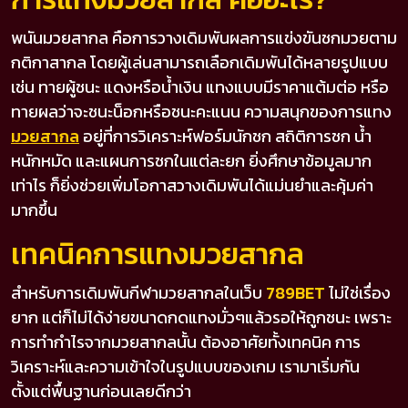
พนันมวยสากล คือการวางเดิมพันผลการแข่งขันชกมวยตาม
กติกาสากล โดยผู้เล่นสามารถเลือกเดิมพันได้หลายรูปแบบ
เช่น ทายผู้ชนะ แดงหรือน้ำเงิน แทงแบบมีราคาแต้มต่อ หรือ
ทายผลว่าจะชนะน็อกหรือชนะคะแนน ความสนุกของการแทง
มวยสากล
อยู่ที่การวิเคราะห์ฟอร์มนักชก สถิติการชก น้ำ
หนักหมัด และแผนการชกในแต่ละยก ยิ่งศึกษาข้อมูลมาก
เท่าไร ก็ยิ่งช่วยเพิ่มโอกาสวางเดิมพันได้แม่นยำและคุ้มค่า
มากขึ้น
เทคนิคการแทงมวยสากล
สำหรับการเดิมพันกีฬามวยสากลในเว็บ
789BET
ไม่ใช่เรื่อง
ยาก แต่ก็ไม่ได้ง่ายขนาดกดแทงมั่วๆแล้วรอให้ถูกชนะ เพราะ
การทำกำไรจากมวยสากลนั้น ต้องอาศัยทั้งเทคนิค การ
วิเคราะห์และความเข้าใจในรูปแบบของเกม เรามาเริ่มกัน
ตั้งแต่พื้นฐานก่อนเลยดีกว่า