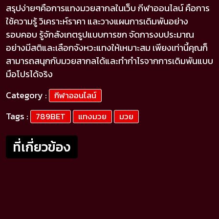
สรุปง่ายๆคือการแทงมวยสากลในเว็บ กีฬาออนไลน์ คือการ
ใช้ความรู้ วิเคราะห์ราคา และวางแผนการเดิมพันอย่าง
รอบคอบ รู้จักสังเกตรูปแบบการชก จัดการงบประมาณ
อย่างมีสติและเลือกจังหวะแทงให้เหมาะสม เพียงเท่านี้คุณก็
สามารถสนุกกับมวยสากลได้และทำกำไรจากการเดิมพันแบบ
มือโปรได้จริง
Category :
กีฬาออนไลน์
Tags :
789BET
แทงมวย
มวย
ที่เกี่ยวข้อง