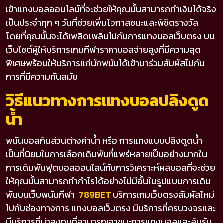
เข้าแทงบอลออนไลน์ที่จะช่วยให้คุณนั้นสามารถทำเงินได้จริง
เป็นประจำทุก ๆ วันที่ช่วยเพิ่มโอกาสชนะและพิชิตรางวัล
โดยที่คุณนั้นจะได้เพลิดเพลินไปกับการแทงบอลเว็บตรง บน
เว็บไซต์ผู้ให้บริการเกมกีฬาราคาบอลจ่ายสูงที่มีความสุด
พิเศษพร้อมให้บริการแก่นักพนันได้เข้ามาร่วมสัมผัสไปกับ
การที่มีความทันสมัย
วิธีแนวทางการแทงบอลปลิงดูด
น้ำ
พนันบอลกินส่วนต่างค่าน้ำ หรือ การแทงแบบปลิงดูดน้ำ
เป็นที่นิยมในการเลือกเดิมพันที่แพร่หลายเป็นอย่างมากใน
การเดิมพันฟุตบอลออนไลน์กับการวิเคราะห์ผลบอลที่จะช่วย
ให้คุณนั้นสามารถทำกำไรได้อย่างไม่มีอั้นในรูปแบบการเดิม
พันบนเว็บพนันกีฬา
789
BET
บริการเกมเว็บตรงสัมผัสใหม่
ไปกับช่องทางการ แทงบอลเว็บตรง มีบริการที่ครบวงจรและ
มีบริการที่น่าลงทุนที่สามารถเอาชนะการแทงบอลและลุ้นรับ