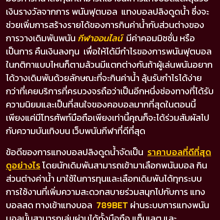
เงินรางวัลจากการ พนันฟุตบอล แทงบอลปลิงดูดน้ำ ซึ่งจะ
ช่วยเพิ่มการสร้างรายได้ของการกินค่าน้ำกับส่วนต่างของ
การวางเดิมพันพนัน
กีฬาออนไลน์
มีค่าคอมมิชชั่น หรือ
เป็นการ คืนเงินลงทุน เพื่อให้ได้มีกำไรของการพนันฟุตบอล
ในกติกาแบบไหนก็ตามล้วนมีแตกต่างกันถ้าผู้เล่นพนันอยาก
ได้วางเดิมพันด้วยลักษณะที่จะกินค่าน้ำ ลุ้นรับกำไรได้ง่าย
กว่าที่เคยบริการที่ครบวงจรถือว่าเป็นอีกหนึ่งช่องทางที่ได้รับ
ความนิยมและเป็นที่สนใจของคอบอลมากที่สุดในตอนนี้
เพียงแค่มีโทรศัพท์มือถือเพียงเท่านี้คุณก็จะได้ร่วมสัมผัสไป
กับความบันเทิงบน เว็บพนันกีฬาที่ดีที่สุด
ข้อดีของการแทงบอลปลิงดูดน้ำจัดเป็น
ราคาบอลที่ดีที่สุด
ดูอย่างไร
โดยนักเดิมพันสามารถเข้ามาเลือกพนันบอล กิน
ส่วนต่างค่าน้ำ มาใช้ในการทุนและเลือกเดิมพันได้ทุกระบบ
การใช้งานที่เพิ่มความสะดวกสบายร่วมสนุกไปกับการ แทง
บอลสด ทางเข้าแทงบอล
789
BET
ผ่านระบบการแทงพนัน
บอลนั้นสามารถเล่นผ่านได้ทั้งมือถือ แท็บเลต และ