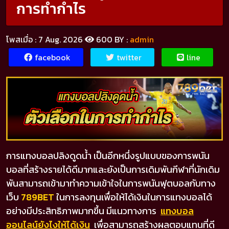
การทำกำไร
ลิงค์
โพสเมื่อ : 7 Aug. 2026
600
BY :
admin
รับ
ทรัพย์
facebook
twitter
line
สมัคร
สมาชิก
ทาง
เข้า
การแทงบอลปลิงดูดน้ำ เป็นอีกหนึ่งรูปแบบของการพนัน
บอลที่สร้างรายได้ดีมากและยังเป็นการเดิมพันกีฬาที่นักเดิม
ติดต่อ
พันสามารถเข้ามาทำความเข้าใจในการพนันฟุตบอลกับทาง
เรา
เว็บ
789
BET
ในการลงทุนเพื่อให้ได้เงินในการแทงบอลได้
อย่างมีประสิทธิภาพมากขึ้น มีแนวทางการ
แทงบอล
ออนไลน์ยังไงให้ได้เงิน
เพื่อสามารถสร้างผลตอบแทนที่ดี