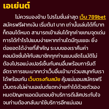
เอเย่นต์
ไม่ควรมองข้าม โปรโมชั่นล่าสุด
เว็บ 789
bet
สมัครฟรีฝากเงิน เริ่มต้น1 บาท เท่านั้นเล่นได้กี่บาท
ก็ถอนได้หมด สามารถเข้าเล่นได้ทุกค่ายเกมจุดเด่น
การได้กำไรไปแบบง่ายหากท่านใดมีทุนเยอะ ยิ่ง
ต่อยอดได้ง่ายที่สำคัญ ระบบของเราคืนค่า
คอมมิชชั่นให้กับสมาชิกทุกท่านแบบอัตโนมัติไม่
ต้องไปรอแบ่งเปอร์เซ็นกับคนอื่นพร้อมการันตี
อัตราการชนะมากกว่าเว็บอื่นเข้ามาร่วมสนุกกับเรา
ได้พร้อมกัน
เว็บตรงทันสมัย
คุ้มแน่นอนสมัครฟรี
เว็บตรงไม่ผ่านเอเย่นต์แตกง่ายทำได้ด้วยตัวเอง
หมดปัญหาแอดมินตอบช้าบริการดีเลิศประทับใจ
จนท่านต้องกลับมาใช้บริการอีกแน่นอน