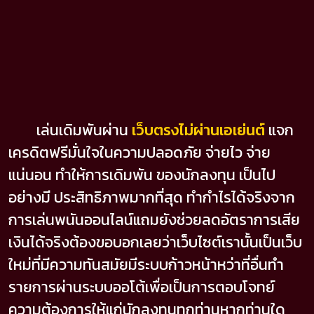
เล่นเดิมพันผ่าน
เว็บตรงไม่ผ่านเอเย่นต์
แจก
เครดิตฟรีมั่นใจในความปลอดภัย จ่ายไว จ่าย
แน่นอน ทำให้การเดิมพัน ของนักลงทุน เป็นไป
อย่างมี ประสิทธิภาพมากที่สุด ทำกำไรได้จริงจาก
การเล่นพนันออนไลน์แถมยังช่วยลดอัตราการเสีย
เงินได้จริงต้องขอบอกเลยว่าเว็บไซต์เรานั้นเป็นเว็บ
ใหม่ที่มีความทันสมัยมีระบบก้าวหน้าหว่าที่อื่นทำ
รายการผ่านระบบออโต้เพื่อเป็นการตอบโจทย์
ความต้องการให้แก่นักลงทุนทุกท่านหากท่านใด