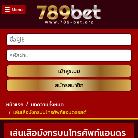
☰
Menu
หน้า
หลัก
คา
สิโน
เข้าสู่ระบบ
กีฬา
สมัครสมาชิก
หวย
หน้าแรก
บทความทั้งหมด
เล่นเสือมังกรบนโทรศัพท์แอนดรอยด์
สล็อต
เล่นเสือมังกรบนโทรศัพท์แอนดร
ดาวน์โหลด