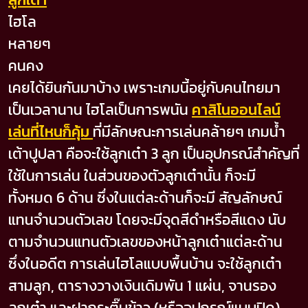
ไฮโล
หลายๆ
คนคง
เคยได้ยินกันมาบ้าง เพราะเกมนี้อยู่กับคนไทยมา
เป็นเวลานาน ไฮโลเป็นการพนัน
คาสิโนออนไลน์
เล่นที่ไหนก็คุ้ม
ที่มีลักษณะการเล่นคล้ายๆ เกมน้ำ
เต้าปูปลา คือจะใช้ลูกเต๋า 3 ลูก เป็นอุปกรณ์สำคัญที่
ใช้ในการเล่น ในส่วนของตัวลูกเต๋านั้น ก็จะมี
ทั้งหมด 6 ด้าน ซึ่งในแต่ละด้านก็จะมี สัญลักษณ์
แทนจำนวนตัวเลข โดยจะมีจุดสีดำหรือสีแดง นับ
ตามจำนวนแทนตัวเลขของหน้าลูกเต๋าแต่ละด้าน
ซึ่งในอดีต การเล่นไฮโลแบบพื้นบ้าน จะใช้ลูกเต๋า
สามลูก, ตารางวางเงินเดิมพัน 1 แผ่น, จานรอง
ลูกเต๋า และฝากระติ๊บข้าว (หรืออุปกรณ์แบบปิด)