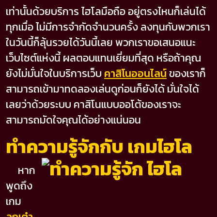
เท่านั้นด้วยบริการ ไฮโลมือถือ อยู่ตรงไหนก็เล่นได้
ทุกเมื่อ ไม่มีการจำกัดจำนวนครั้ง ลงทุนกับพวกเรา
ในวันนี้ก็ลุ้นรวยได้วันนี้เลย พวกเราขอเสนอแนะ
เว็บไซต์แห่งนี้ ผลตอบแทนเยี่ยมที่สุด หรือถ้าคุณ
ยังไม่มั่นใจในบริการเว็บ
คาสิโนออนไลน์
ของเราก็
สามารถเข้ามาทดลองเล่นดูก่อนก็ยังได้ มั่นใจได้
เลยว่าด้วยระบบ คาสิโนแบบออโต้ของเราจะ
สามารถมัดใจคุณได้อย่างแน่นอน
ทำความรู้จักกับ เกมไฮโล
หาก
พูดถึง
เกม
ลูกเต๋า