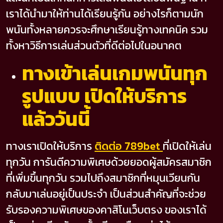
เราได้นำมาให้ท่านได้เรียนรู้กัน อย่างไรก็ตามนัก
พนันทั้งหลายควรจะศึกษาเรียนรู้ทางเทคนิค รวม
ทั้งหาวิธีการเล่นส่วนตัวที่ดีต่อไปในอนาคต
ทางเข้าเล่นเกมพนันทุก
รูปแบบ เปิดให้บริการ
แล้ววันนี้
ทางเราเปิดให้บริการ
ติดต่อ 789
bet
ที่เปิดให้เล่น
ทุกวัน การันตีความพิเศษด้วยยอดผู้สมัครสมาชิก
ที่เพิ่มขึ้นทุกวัน รวมไปถึงสมาชิกที่หมุนเวียนกัน
กลับมาเล่นอยู่เป็นประจำ เป็นส่วนสำคัญที่จะช่วย
รับรองความพิเศษของคาสิโนเว็บตรง ของเราได้