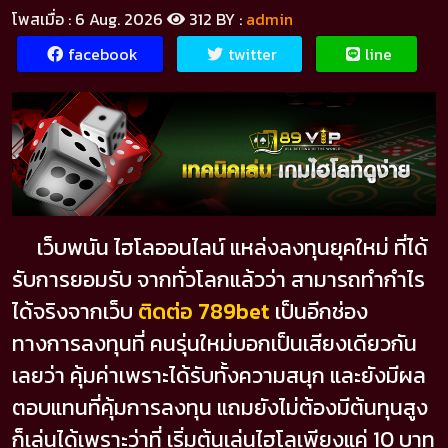
โพสเมื่อ : 6 Aug. 2026
312
BY :
admin
ลิงค์
facebook
twitter
line
รับ
ทรัพย์
สมัคร
สมาชิก
เว็บพนัน ไฮโลออนไลน์ แหล่งลงทุนยุคใหม่ ที่ได้
ทาง
รับการยอมรับ จากทั่วโลกแล้วว่า สามารถทำกำไร
เข้า
ได้จริงจากเว็บ
ติดต่อ 789
bet
เป็นอีกช่อง
ทางการลงทุนที่ คนรุ่นใหม่บอกเป็นเสียงเดียวกัน
ติดต่อ
เลยว่า คุ้มค่าเพราะได้รับทั้งความสนุก และยังมีผล
เรา
ตอบแทนที่คุ้มการลงทุน แถมยังไม่ต้องมีต้นทุนสูง
ก็เล่นได้เพราะว่าที่ เริ่มต้นเล่นไฮโลเพียงแค่ 10 บาท