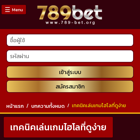
☰
Menu
หน้า
หลัก
คา
สิโน
เข้าสู่ระบบ
กีฬา
สมัครสมาชิก
หวย
เทคนิคเล่นเกมไฮโลที่ดูง่าย
หน้าแรก
บทความทั้งหมด
สล็อต
เทคนิคเล่นเกมไฮโลที่ดูง่าย
ดาวน์โหลด