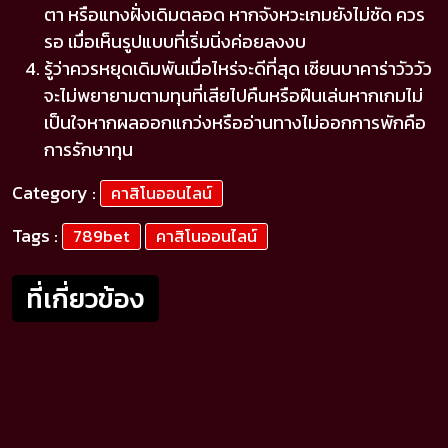
ตา หรือแทงฝั่งเดิมตลอด หากจังหวะเกมยังไม่ชัด ควร
รอ เมื่อเห็นรูปแบบที่เริ่มนิ่งค่อยลงงบ
รู้ว่าควรหยุดเดิมพันเมื่อไหร่จะดีที่สุด เซียนบาคาร่าวัววัว
จะไม่พยายามตามทุนที่เสียไปคืนหรือฝืนเล่นหากเกมไม่
เป็นใจหากผลออกแกว่งหรืออ่านทางไม่ออกการพักคือ
การรักษาทุน
Category :
คาสิโนออนไลน์
Tags :
789bet
คาสิโนออนไลน์
ที่เกี่ยวข้อง