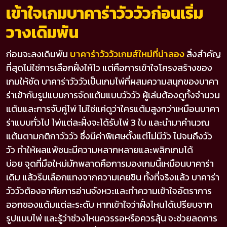
เข้าใจเกมบาคาร่าวัววัวก่อนเริ่ม
วางเดิมพัน
ก่อนจะลงเดิมพัน
บาคาร่าวัววัวเกมส์ใหม่ที่น่าลอง
สิ่งสำคัญ
ที่สุดไม่ใช่การเลือกฝั่งให้ไว แต่คือการเข้าใจโครงสร้างของ
เกมให้ชัด บาคาร่าวัววัวเป็นเกมไพ่ที่ผสมความสนุกของบาคา
ร่าเข้ากับรูปแบบการจัดแต้มแบบวัววัว ผู้เล่นต้องดูทั้งจำนวน
แต้มและการจับคู่ไพ่ ไม่ใช่แค่ดูว่าใครแต้มสูงกว่าเหมือนบาคา
ร่าแบบทั่วไป ไพ่แต่ละฝั่งจะได้รับไพ่ 3 ใบ และนำมาคำนวณ
แต้มตามกติกาวัววัว ซึ่งมีค่าพิเศษตั้งแต่ไม่มีวัว ไปจนถึงวัว
วัว ทำให้ผลแพ้ชนะมีความหลากหลายและพลิกเกมได้
บ่อย จุดที่มือใหม่มักพลาดคือการมองเกมนี้เหมือนบาคาร่า
เดิม แล้วรีบเลือกแทงจากความเคยชิน ทั้งที่จริงแล้ว บาคาร่า
วัววัวต้องอาศัยการอ่านจังหวะและทำความเข้าใจอัตราการ
ออกของแต้มแต่ละระดับ หากเข้าใจว่าฝั่งไหนได้เปรียบจาก
รูปแบบไพ่ และรู้ว่าช่วงไหนควรรอหรือควรลุ้น จะช่วยลดการ