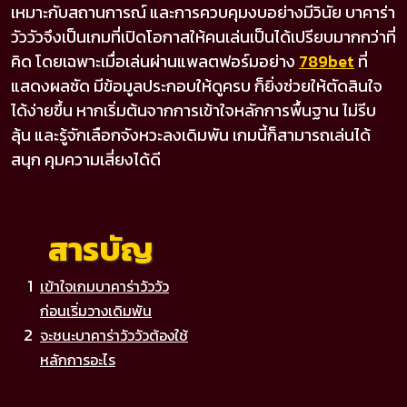
เหมาะกับสถานการณ์ และการควบคุมงบอย่างมีวินัย บาคาร่า
วัววัวจึงเป็นเกมที่เปิดโอกาสให้คนเล่นเป็นได้เปรียบมากกว่าที่
คิด โดยเฉพาะเมื่อเล่นผ่านแพลตฟอร์มอย่าง
789bet
ที่
แสดงผลชัด มีข้อมูลประกอบให้ดูครบ ก็ยิ่งช่วยให้ตัดสินใจ
ได้ง่ายขึ้น หากเริ่มต้นจากการเข้าใจหลักการพื้นฐาน ไม่รีบ
ลุ้น และรู้จักเลือกจังหวะลงเดิมพัน เกมนี้ก็สามารถเล่นได้
สนุก คุมความเสี่ยงได้ดี
เข้าใจเกมบาคาร่าวัววัว
ก่อนเริ่มวางเดิมพัน
จะชนะบาคาร่าวัววัวต้องใช้
หลักการอะไร