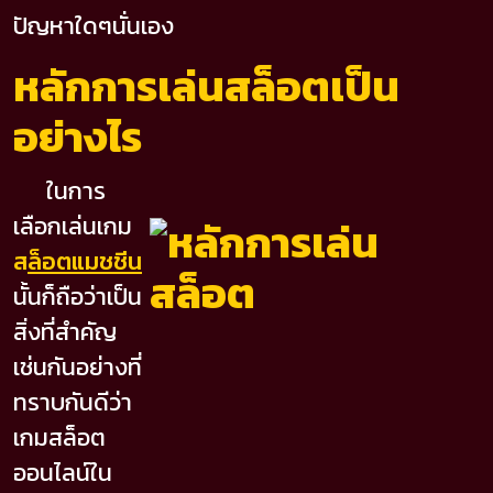
ปัญหาใดๆนั่นเอง
หลักการเล่นสล็อตเป็น
อย่างไร
ในการ
เลือกเล่นเกม
ส
ล็อตแมชชีน
นั้นก็ถือว่าเป็น
สิ่งที่สำคัญ
เช่นกันอย่างที่
ทราบกันดีว่า
เกมสล็อต
ออนไลน์ใน