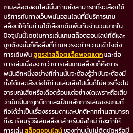
เกมสล็อตออนไลน์นั้นท่านยังสามารถที่จะเลือกใช้
บริการกับทางเว็บพนันออนไลน์ที่มีบริการเกม
สล็อตให้กับท่านได้เลือกเดิมพันกันจำนวนมากใน
ปัจจุบันนี้โดยในการเล่นเกมสล็อตออนไลน์ที่ดีและ
ถูกต้องนั้นก็คือสิ่งที่ท่านควรจะทำความเข้าใจต่อ
การเดิมพัน
สูตรล่าสล็อตแจ็คพอตแตก
และต่อ
การเล่นเนื่องจากว่าการเล่นเกมสล็อตก็คือการ
พนันอีกหนึ่งอย่างที่ท่านนั้นจะต้องรู้ว่ามันจะต้องมี
ทั้งได้และเสียต่อให้ท่านเล่นเสียไปนั้นก็ไม่ควรที่จะไป
อารมณ์เสียหรือเดือดร้อนแต่อย่างใดเพราะถือเสีย
ว่ามันเป็นกฎกติกาและเป็นหลักการเล่นของเกมที่
ถือได้ว่าเป็นเรื่องธรรมดาและปกติหากท่านสามารถ
ที่จะ เรียนรู้วิธีเล่นสล็อตสำหรับมือใหม่ ก็จะทำให้
การเล่น
สล็อตออนไลน์
ของท่านนั้นไม่ติดขัดหรือมี