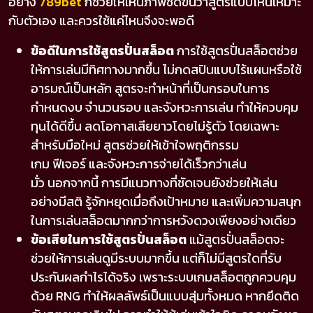
อย่าง
789bet
ก็ช่วยให้เห็นภาพชัดขึ้นว่าสูตรแบบไหนเหมาะ
กับตัวเอง และควรใช้แค่ไหนจึงจะพอดี
ข้อดีในการใช้สูตรปั่นสล็อต
การใช้สูตรปั่นสล็อตช่วย
ให้การเล่นมีทิศทางมากขึ้น ไม่กดสปินแบบไร้แผนหรือใช้
อารมณ์เป็นหลัก สูตรจะทำหน้าที่เป็นกรอบในการ
กำหนดงบ จำนวนรอบ และจังหวะการเล่น ทำให้ควบคุม
ทุนได้ดีขึ้น ลดโอกาสเสียยาวโดยไม่รู้ตัว โดยเฉพาะ
สำหรับมือใหม่ สูตรช่วยให้เข้าใจพฤติกรรม
เกม ฟีเจอร์ และจังหวะการจ่ายได้เร็วกว่าเล่น
มั่ว นอกจากนี้ การมีแนวทางที่ชัดเจนยังช่วยให้เล่น
อย่างมีสติ รู้จักหยุดเมื่อถึงเป้าหมาย และเพิ่มความสนุก
ในการเล่นสล็อตมากกว่าการหวังดวงเพียงอย่างเดียว
ข้อเสียในการใช้สูตรปั่นสล็อต
แม้สูตรปั่นสล็อตจะ
ช่วยให้การเล่นดูมีระบบมากขึ้น แต่ก็ไม่มีสูตรใดที่รับ
ประกันผลกำไรได้จริง เพราะระบบเกมสล็อตถูกควบคุม
ด้วย RNG ทำให้ผลลัพธ์เป็นแบบสุ่มทั้งหมด หากยึดติด