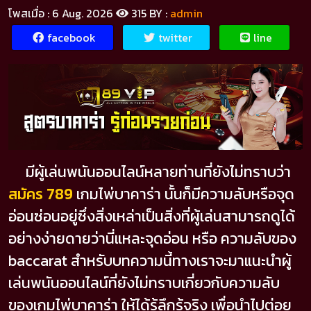
โพสเมื่อ : 6 Aug. 2026
315
BY :
admin
ลิงค์
facebook
twitter
line
รับ
ทรัพย์
สมัคร
สมาชิก
มีผู้เล่นพนันออนไลน์หลายท่านที่ยังไม่ทราบว่า
ทาง
สมัคร 789
เกมไพ่บาคาร่า นั้นก็มีความลับหรือจุด
เข้า
อ่อนซ่อนอยู่ซึ่งสิ่งเหล่าเป็นสิ่งที่ผู้เล่นสามารถดูได้
อย่างง่ายดายว่านี่แหละจุดอ่อน หรือ ความลับของ
ติดต่อ
baccarat สำหรับบทความนี้ทางเราจะมาแนะนำผู้
เรา
เล่นพนันออนไลน์ที่ยังไม่ทราบเกี่ยวกับความลับ
ของเกมไพ่บาคาร่า ให้ได้รู้ลึกรู้จริง เพื่อนำไปต่อย