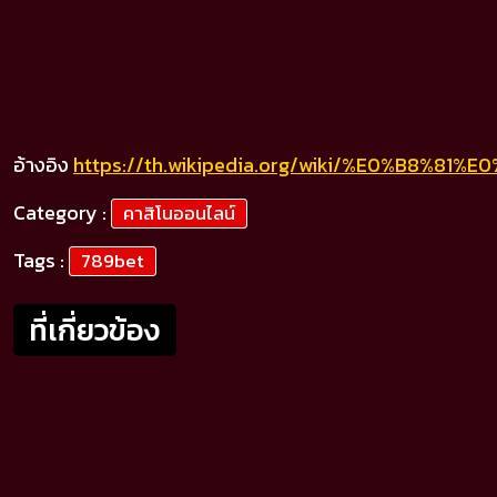
อ้างอิง
https://th.wikipedia.org/wiki/%E0%
Category :
คาสิโนออนไลน์
Tags :
789bet
ที่เกี่ยวข้อง