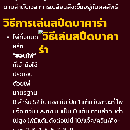
ตามลำดับเวลาการเปลี่ยนสีจะขึ้นอยู่กับผลลัพธ์
วิธีการเล่นสปีดบาคาร่า
ไพ่ทั้งหมด
หรือ
“
ขอนไพ่
”
ที่เจ้ามือใช้
ประกอบ
ด้วยไพ่
มาตรฐาน
8 สำรับ 52 ใบ แอช นับเป็น 1 แต้ม ในขณะที่ ไพ่
แจ็ค ควีน และคิง นับเป็น 0 แต้ม ตามลำดับต่ำ
ไปสูง ไพ่มีแต้มดังต่อไปนี้ 10/แจ็ค/ควีน/คิง-
แอช-2-3-4-5-6-7-8-9.