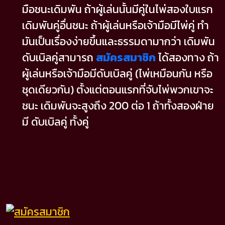
มือชนะเดิมพัน ถ้าผู้เล่นนั้นมีคู่ในไพ่สองใบแรก
เดิมพันคู่อื่นชนะ ถ้าผู้เล่นหรือเจ้ามือมีไพ่คู่ ทำ
มันเป็นเรื่องง่ายขึ้นและธรรมดามากว่า เดิมพัน
ดับเบิลคู่สามารถ
สมัครสมาชิก
ได้สองทาง ถ้า
ผู้เล่นหรือเจ้ามือมีดับเบิลคู่ (ไพ่เหมือนกัน หรือ
ชุดเดียวกัน) ตั้งแต่ตอนแรกที่จับไพ่พวกเขาจะ
ชนะ เดิมพันจะสูงถึง 200 ต่อ 1 ถ้าทั้งสองฝ่าย
มี ดับเบิลคู่ ทั้งคู่