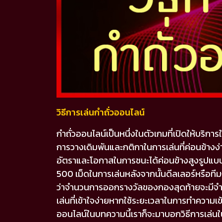
วิธีการเล่นกำถั่วออนไลน์
กำถั่วออนไลน์เป็นหนึ่งในตัวเกมที่เปิดให้บริก
การวางเดิมพันและกติกาในการเล่นที่ค่อนข้างง่า
อัตราและโอกาสในการชนะได้ค่อนข้างสูงรูปแบบใ
500 เม็ดในการเล่นหลังจากนั้นดีลเลอร์หรือ
ว่าจำนวนการออกรางวัลของกองสุดท้ายจะมีจำนวนก
เล่นที่เข้าใจง่ายหากใช้ระยะเวลาในการทำความเข้
ออนไลน์ในบทความนี้เราก็จะมาบอกวิธีการเล่นใน