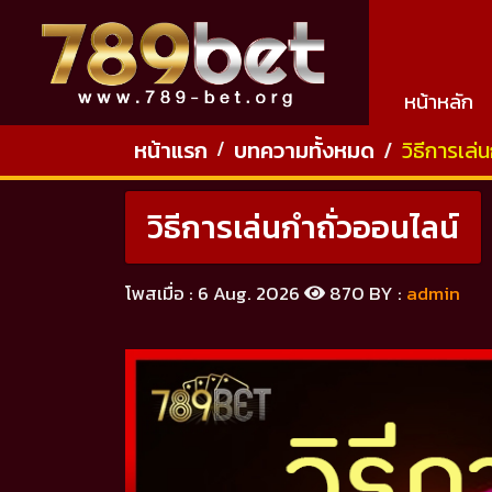
หน้าหลัก
หน้าแรก
บทความทั้งหมด
วิธีการเล่
วิธีการเล่นกำถั่วออนไลน์
โพสเมื่อ : 6 Aug. 2026
870
BY :
admin