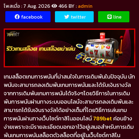
โพสเมื่อ : 7 Aug. 2026
466
BY :
admin
ลิงค์
facebook
twitter
line
รับ
ทรัพย์
สมัคร
สมาชิก
เกมสล็อตเกมการพนันที่น่าสนใจในการเดิมพันในปัจจุบัน นัก
ทาง
พนันจะสามารถลงเดิมพันเกมการพนันและได้รับเงินรางวัล
เข้า
จากการเดิมพันเกมการพนันได้จริงๆโดยวิธีการในการเดิม
พันการพนันผ่านทางระบบออนไลน์จะสามารถลงเดิมพันและ
สามารถได้รับเงินรางวัลได้อย่างเต็มที่โดยวิธีการเล่นเกม
ติดต่อ
การพนันผ่านทางเว็บไซต์คาสิโนออนไลน์
789
bet
ค่อนข้าง
เรา
ง่ายเพราะจะมีรายละเอียดบอกเอาไว้อยู่เสมอสำหรับการเดิม
พันเกมการพนันสล็อตตัวสล็อตที่อยู่ในเว็บไซต์คาสิโน