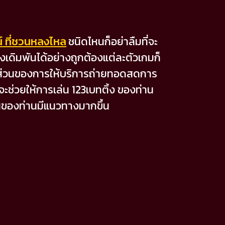
์ ที่ชวนหลงไหล
ชนิดไหนก็อย่าลืมที่จะ
วางเดิมพันได้อย่างถูกต้องแต่ละตัวเกมก็
ในส่วนของการให้บริการถ่ายทอดสดการ
็จะช่วยให้การเล่น 123เบทติ้ง ของท่าน
่นของท่านมีแนวทางมากขึ้น