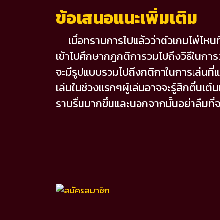
ข้อเสนอแนะเพิ่มเติม
เมื่อทราบการไปแล้วว่าตัวเกมไพ่ไหนที่
เข้าไปศึกษากฎกติการวมไปถึงวิธีในกา
จะมีรูปแบบรวมไปถึงกติกาในการเล่นที
เล่นในช่วงแรกๆผู้เล่นอาจจะรู้สึกตื่นเต
ราบรื่นมากขึ้นและนอกจากนั้นอย่าลืมท