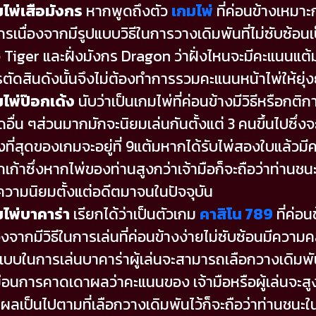
ไพ่เสือมังกร
หากพูดถึงตัว
เกมไพ่
ที่ค่อนข้างเหมาะก
กรเนื่องจากมีรูปแบบวิธีในการวางเดิมพันที่ไม่ซับซ้อ
อ Tiger และฝั่งมังกร Dragon ว่าฝั่งไหนจะมีคะแนนแต้มท
ตัดสินดังนั้นจึงไม่ต้องทำการรวมคะแนนหน้าไพ่ให้ยุ่
ไพ่ป๊อกเด้ง
นับว่าเป็นเกมไพ่ที่ค่อนข้างมีวิธีหรือก
ดอื่น ๆส่วนมากมักจะนิยมเล่นกันตั้งแต่ 3 คนขึ้นไปซึ่
สูงที่สุดของเกมจะอยู่ที่ 9แต้มหากได้รับไพ่สองใบแล้วมี
กเก้าซึ่งหากไพ่ของท่านสูงกว่าเจ้ามือก็จะถือว่าท่านชนะ
ความนิยมตั้งแต่อดีตมาจนในปัจจุบัน
ไพ่บาคาร่า
เรียกได้ว่าเป็นตัวเกม
คาสิโน 789
ที่ค่อ
่องจากมีวิธีในการเล่นที่ค่อนข้างง่ายไม่ซับซ้อนมีความ
แบบในการเล่นบาคาร่าผู้เล่นจะสามารถเลือกวางเดิมพ
ือนการคาดเดาผลว่าคะแนนของ เจ้ามือหรือผู้เล่นจะส
ผลเป็นไปตามที่เลือกวางเดิมพันไว้ก็จะถือว่าท่านชนะ