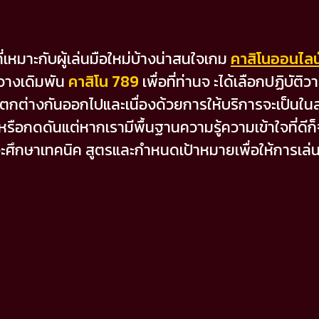
เหมาะกับผู้เล่นมือใหม่บ้างน่าสนใจเกม
คาสิโนออนไลน
รวางเดิมพัน
คาสิโน 789
เพื่อที่ท่านจ ะได้เลือกปฏิบัติ
่แตกต่างกันออกไปและเนื่องด้วยการให้บริการจะเป็น
้นหรือกดดันแต่หากเรามีพื้นฐานความรู้ความเข้าใจที่ดีก
ี่จะศึกษาเทคนิค สูตรและกำหนดเป้าหมายเพื่อให้การเล