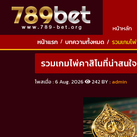
หน้าหลัก
หน้าแรก
บทความทั้งหมด
รวมเกมไพ่ค
รวมเกมไพ่คาสิโนที่น่าสนใจ
โพสเมื่อ : 6 Aug. 2026
242
BY :
admin