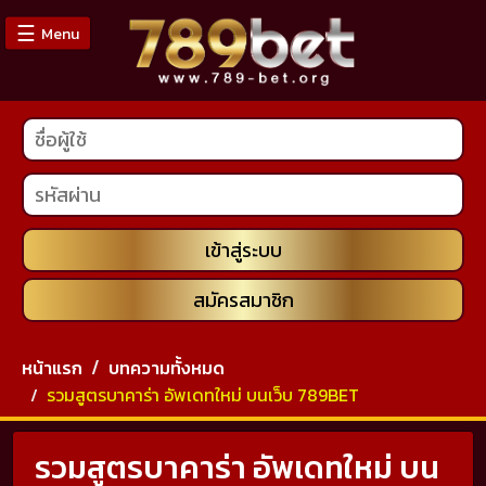
☰
Menu
หน้า
หลัก
คา
สิโน
เข้าสู่ระบบ
กีฬา
สมัครสมาชิก
หวย
หน้าแรก
บทความทั้งหมด
รวมสูตรบาคาร่า อัพเดทใหม่ บนเว็บ 789BET
สล็อต
รวมสูตรบาคาร่า อัพเดทใหม่ บน
ดาวน์โหลด