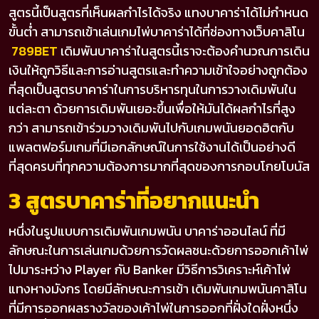
สูตรนี้เป็นสูตรที่เห็นผลกำไรได้จริง แทงบาคาร่าได้ไม่กำหนด
ขั้นต่ำ สามารถเข้าเล่นเกมไพ่บาคาร่าได้ที่ช่องทางเว็บคาสิโน
789
BET
เดิมพันบาคาร่าในสูตรนี้เราจะต้องคำนวณการเดิน
เงินให้ถูกวิธีและการอ่านสูตรและทำความเข้าใจอย่างถูกต้อง
ที่สุดเป็นสูตรบาคาร่าในการบริหารทุนในการวางเดิมพันใน
แต่ละตา ด้วยการเดิมพันเยอะขึ้นเพื่อให้มันได้ผลกำไรที่สูง
กว่า สามารถเข้าร่วมวางเดิมพันไปกับเกมพนันยอดฮิตกับ
แพลตฟอร์มเกมที่มีเอกลักษณ์ในการใช้งานได้เป็นอย่างดี
ที่สุดครบที่ทุกความต้องการมากที่สุดของการกอบโกยโบนัส
3 สูตรบาคาร่าที่อยากแนะนำ
หนึ่งในรูปแบบการเดิมพันเกมพนัน บาคาร่าออนไลน์ ที่มี
ลักษณะในการเล่นเกมด้วยการวัดผลชนะด้วยการออกเค้าไพ่
ไปมาระหว่าง Player กับ Banker มีวิธีการวิเคราะห์เค้าไพ่
แทงหางมังกร โดยมีลักษณะการเข้า เดิมพันเกมพนันคาสิโน
ที่มีการออกผลรางวัลของเค้าไพ่ในการออกที่ฝั่งใดฝั่งหนึ่ง