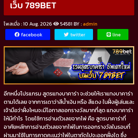
เว็บ 789BET
ลิงค์
โพสเมื่อ : 10 Aug. 2026
54581
BY :
admin
รับ
ทรัพย์
facebook
twitter
line
สมัคร
สมาชิก
ทาง
เข้า
อีกหนึ่งโปรแกรม สูตรแทงบาคาร่า จะช่วยให้เราแทงบาคาร่า
ตามได้เลย จากการเดาว่าสีน้ำเงิน หรือ สีแดง ในฝั่งผู้เล่นและ
ติดต่อ
เจ้ามือว่าฝั่งไหนจะมีโอกาสออกรางวัลมากที่สุด แทงบาคาร่า
ให้มีกำไร โดยใช้การอ่านตัวเลขจากไพ่ คือ สูตรบาคาร่าที่
เรา
อาศัยหลักการอ่านตัวเลขจากไพ่ในการออกรางวัลในรอบที่
ผ่านมาใช้ในการคาดคะเนว่าไพ่ในตาถัดไปจะออกฝั่งใด ซึ่ง