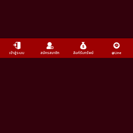
เข้าสู่ระบบ
สมัครสมาชิก
ลิงค์รับทรัพย์
@Line