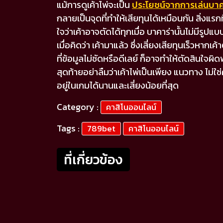
แม้การดูเค้าไพ่จะเป็น
ประโยชน์จากการเล่นบาค
กลายเป็นจุดที่ทำให้เสียทุนได้เหมือนกัน สิ่งแร
ใจว่าเค้าอาจตัดได้ทุกเมื่อ บาคาร่านั้นไม่มีร
เมื่อคิดว่า เค้ามาแล้ว ซึ่งเสี่ยงเสียทุนเร็วห
ที่ข้อมูลไม่ชัดหรือดีเลย์ ก็อาจทำให้ตัดสินใจผ
สุดท้ายอย่าลืมว่าเค้าไพ่เป็นเพียง แนวทาง ไม
อยู่ในเกมได้นานและเสี่ยงน้อยที่สุด
Category :
คาสิโนออนไลน์
Tags :
789bet
คาสิโนออนไลน์
ที่เกี่ยวข้อง