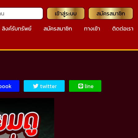
เข้าสู่ระบบ
สมัครสมาชิก
ลิงค์รับทรัพย์
สมัครสมาชิก
ทางเข้า
ติดต่อเรา
book
twitter
line