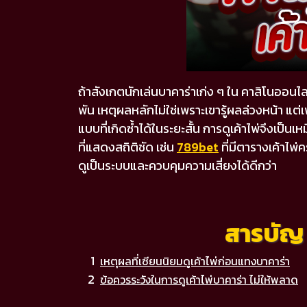
ถ้าสังเกตนักเล่นบาคาร่าเก่ง ๆ ใน คาสิโนออนไล
พัน เหตุผลหลักไม่ใช่เพราะเขารู้ผลล่วงหน้า แต่เ
แบบที่เกิดซ้ำได้ในระยะสั้น การดูเค้าไพ่จึงเป
ที่แสดงสถิติชัด เช่น
789bet
ที่มีตารางเค้าไพ
ดูเป็นระบบและควบคุมความเสี่ยงได้ดีกว่า
เหตุผลที่เซียนนิยมดูเค้าไพ่ก่อนแทงบาคาร่า
ข้อควรระวังในการดูเค้าไพ่บาคาร่า ไม่ให้พลาด