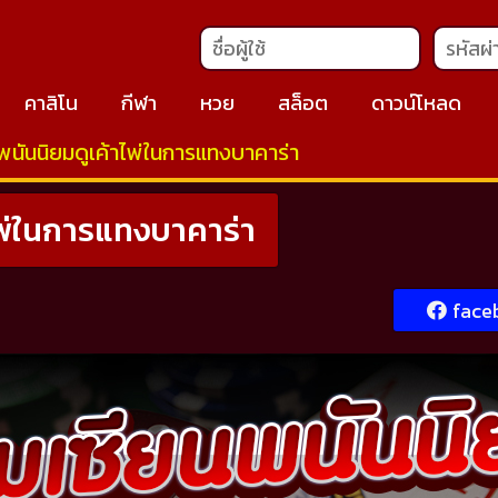
คาสิโน
กีฬา
หวย
สล็อต
ดาวน์โหลด
พนันนิยมดูเค้าไพ่ในการแทงบาคาร่า
ไพ่ในการแทงบาคาร่า
face