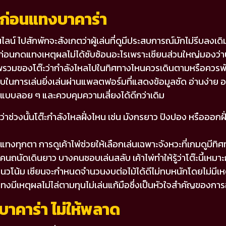
พ่ก่อนแทงบาคาร่า
ลน์ ไปสักพักจะสังเกตว่าผู้เล่นที่ดูมีประสบการณ์มักไม่รีบลงเ
นกดแทงเหตุผลไม่ได้ซับซ้อนอะไรเพราะเซียนส่วนใหญ่มองว่าบาคา
ภาพรวมของโต๊ะว่ากำลังไหลไปในทิศทางไหนควรเดินตามหรือควรพัก
นการเล่นยิ่งเล่นผ่านแพลตฟอร์มที่แสดงข้อมูลชัด อ่านง่าย 
งเดาแบบลอย ๆ และควบคุมความเสี่ยงได้ดีกว่าเดิม
็นว่าช่วงนั้นโต๊ะกำลังไหลฝั่งไหน เช่น มังกรยาว ปิงปอง หรือออกฝั่
ทงทุกตา การดูเค้าไพ่ช่วยให้เลือกเล่นเฉพาะจังหวะที่เกมดูมีทิศ
คนถนัดเดินยาว บางคนชอบเล่นสลับ เค้าไพ่ทำให้รู้ว่าโต๊ะนี้เหม
ู้แนวโน้ม เซียนจะกำหนดจำนวนงบต่อไม้ได้ดีไม่ทบหนักโดยไม่มีเหตุผ
แทงมีเหตุผลไม่ไล่ตามทุนไม่เล่นแก้มือซึ่งเป็นหัวใจสำคัญของการ
่บาคาร่า
ไม่ให้พลาด