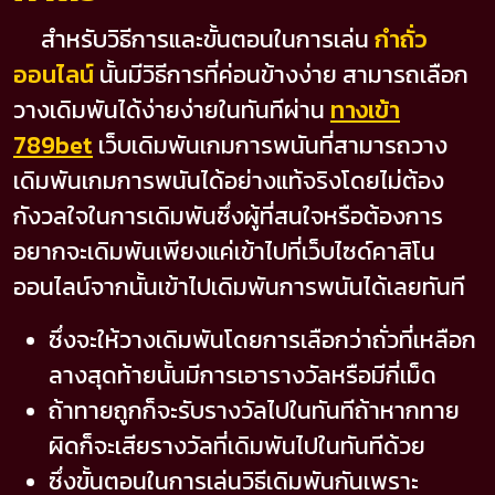
สำหรับวิธีการและขั้นตอนในการเล่น
กำถั่ว
ออนไลน์
นั้นมีวิธีการที่ค่อนข้างง่าย สามารถเลือก
วางเดิมพันได้ง่ายง่ายในทันทีผ่าน
ทางเข้า
789
bet
เว็บเดิมพันเกมการพนันที่สามารถวาง
เดิมพันเกมการพนันได้อย่างแท้จริงโดยไม่ต้อง
กังวลใจในการเดิมพันซึ่งผู้ที่สนใจหรือต้องการ
อยากจะเดิมพันเพียงแค่เข้าไปที่เว็บไซด์คาสิโน
ออนไลน์จากนั้นเข้าไปเดิมพันการพนันได้เลยทันที
ซึ่งจะให้วางเดิมพันโดยการเลือกว่าถั่วที่เหลือก
ลางสุดท้ายนั้นมีการเอารางวัลหรือมีกี่เม็ด
ถ้าทายถูกก็จะรับรางวัลไปในทันทีถ้าหากทาย
ผิดก็จะเสียรางวัลที่เดิมพันไปในทันทีด้วย
ซึ่งขั้นตอนในการเล่นวิธีเดิมพันกันเพราะ