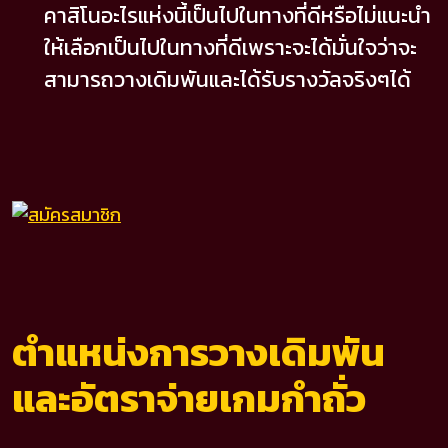
คาสิโนอะไรแห่งนี้เป็นไปในทางที่ดีหรือไม่แนะนำ
ให้เลือกเป็นไปในทางที่ดีเพราะจะได้มั่นใจว่าจะ
สามารถวางเดิมพันและได้รับรางวัลจริงๆได้
ตำแหน่งการวางเดิมพัน
และอัตราจ่ายเกมกำถั่ว