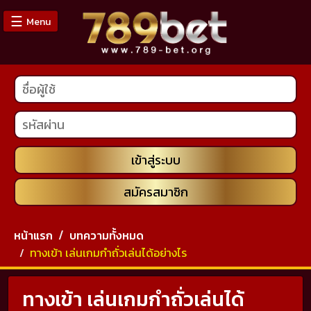
☰
Menu
หน้า
หลัก
คา
สิโน
เข้าสู่ระบบ
กีฬา
สมัครสมาชิก
หวย
หน้าแรก
บทความทั้งหมด
ทางเข้า เล่นเกมกำถั่วเล่นได้อย่างไร
สล็อต
ทางเข้า เล่นเกมกำถั่วเล่นได้
ดาวน์โหลด