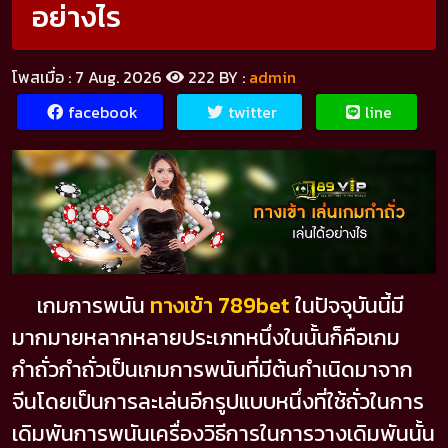
อย่างไร
ลิงค์
โพสเมื่อ : 7 Aug. 2026
222
BY :
admin
รับ
ทรัพย์
facebook
twitter
line
สมัคร
สมาชิก
ทาง
เข้า
เกมการพนัน
ทางเข้า 789
bet
ในปัจจุบันนี้มี
มากมายหลากหลายประเภทหนึ่งในนั้นก็คือเกม
ติดต่อ
กำถั่วกำถั่วเป็นเกมการพนันที่มีต้นกำเนิดมาจาก
เรา
จีนโดยเป็นการละเล่นอีกรูปแบบหนึ่งที่ใช้ถั่วในการ
เดิมพันการพนันเครื่องวิธีการในการวางเดิมพันนั้น