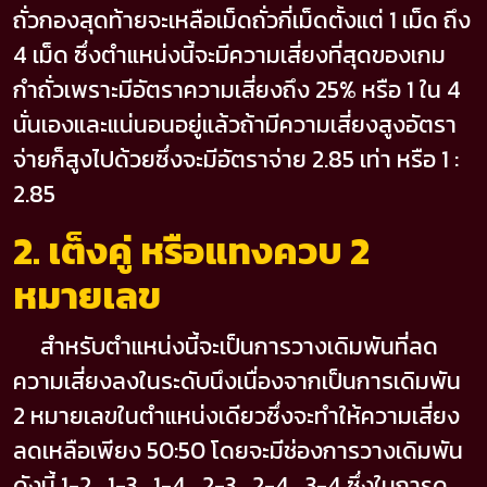
ถั่วกองสุดท้ายจะเหลือเม็ดถั่วกี่เม็ดตั้งแต่ 1 เม็ด ถึง
4 เม็ด ซึ่งตำแหน่งนี้จะมีความเสี่ยงที่สุดของเกม
กำถั่วเพราะมีอัตราความเสี่ยงถึง 25% หรือ 1 ใน 4
นั่นเองและแน่นอนอยู่แล้วถ้ามีความเสี่ยงสูงอัตรา
จ่ายก็สูงไปด้วยซึ่งจะมีอัตราจ่าย 2.85 เท่า หรือ 1 :
2.85
2. เต็งคู่ หรือแทงควบ 2
หมายเลข
สำหรับตำแหน่งนี้จะเป็นการวางเดิมพันที่ลด
ความเสี่ยงลงในระดับนึงเนื่องจากเป็นการเดิมพัน
2 หมายเลขในตำแหน่งเดียวซึ่งจะทำให้ความเสี่ยง
ลดเหลือเพียง 50:50 โดยจะมีช่องการวางเดิมพัน
ดังนี้ 1-2 , 1-3 , 1-4 , 2-3 , 2-4 , 3-4 ซึ่งในการดู