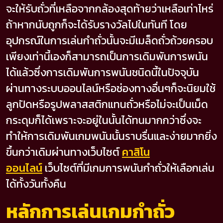
จะให้รับถั่วที่เหลือจากกล้องสุดท้ายว่าเหลือเท่าไหร่
ถ้าหากนับถูกก็จะได้รับรางวัลไปในทันที โดย
อุปกรณ์ในการเล่นกำถั่วนั้นจะมีเมล็ดถั่วถ้วยครอบ
เพียงเท่านี้เองก็สามารถเป็นการเดิมพันการพนัน
ได้แล้วซึ่งการเดิมพันการพนันชนิดนี้ในปัจจุบัน
ผ่านทางระบบออนไลน์หรือช่องทางอื่นๆก็จะนิยมใช้
ลูกปัดหรือรูปพลาสสติกแทนถั่วหรือไม่จะเป็นเม็ด
กระดุมก็ได้เพราะจะอยู่ในนั้นได้ทนมากกว่าซึ่งจะ
ทำให้การเดิมพันเกมพนันนั้นราบรื่นและง่ายมากยิ่ง
ขึ้นกว่าเดิมผ่านทางเว็บไซต์
คาสิโน
ออนไลน์
เว็บไซต์ที่มีเกมการพนันกำถั่วให้เลือกเล่น
ได้ทั้งวันทั้งคืน
หลักการเล่นเกมกำถั่ว