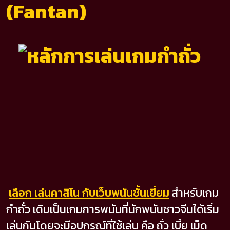
(
Fantan)
เลือก เล่นคาสิโน กับเว็บพนันชั้นเยี่ยม
สำหรับเกม
กำถั่ว เดิมเป็นเกมการพนันที่นักพนันชาวจีนได้เริ่ม
เล่นกันโดยจะมีอุปกรณ์ที่ใช้เล่น คือ ถั่ว เบี้ย เม็ด