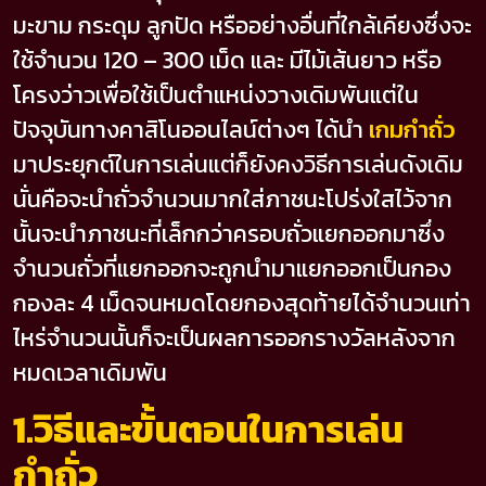
มะขาม กระดุม ลูกปัด หรืออย่างอื่นที่ใกล้เคียงซึ่งจะ
ใช้จำนวน 120 – 300 เม็ด และ มีไม้เส้นยาว หรือ
โครงว่าวเพื่อใช้เป็นตำแหน่งวางเดิมพันแต่ใน
ปัจจุบันทางคาสิโนออนไลน์ต่างๆ ได้นำ
เกมกำถั่ว
มาประยุกต์ในการเล่นแต่ก็ยังคงวิธีการเล่นดังเดิม
นั่นคือจะนำถั่วจำนวนมากใส่ภาชนะโปร่งใสไว้จาก
นั้นจะนำภาชนะที่เล็กกว่าครอบถั่วแยกออกมาซึ่ง
จำนวนถั่วที่แยกออกจะถูกนำมาแยกออกเป็นกอง
กองละ 4 เม็ดจนหมดโดยกองสุดท้ายได้จำนวนเท่า
ไหร่จำนวนนั้นก็จะเป็นผลการออกรางวัลหลังจาก
หมดเวลาเดิมพัน
1.วิธีและขั้นตอนในการเล่น
กำถั่ว