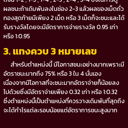
ผลชนะถ้าเดิมพันลงในช่อง 2-3 แล้วผลของเม็ดถั่ว
กองสุดท้ายมีเพียง 2 เม็ด หรือ 3 เม็ดก็จะชนะและได้
รับรางวัลโดยจะมีอัตราการจ่ายรางวัล 0.95 เท่า
หรือ 1:0.95
3. แทงควบ 3 หมายเลข
สำหรับตำแหน่งนี้ มีโอกาสชนะอย่างมากเพราะมี
อัตราชนะมากถึง 75% หรือ 3 ใน 4 นั่นเอง
เนื่องจากมีโอกาสที่จะชนะมากอัตราจ่ายก็น้อยลง
ไปด้วยซึ่งมีอัตราจ่ายเพียง 0.32 เท่า หรือ 1:0.32
ซึ่งตำแหน่งนี้เป็นตำแหน่งที่ควรวางเดิมพันที่สุดถึง
จะได้กำไรแต่ละรอบน้อยแต่อัตราการชนะสูงมาก