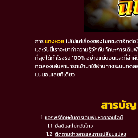
การ
แทงหวย
ไม่ใช่แค่เรื่องของโชคชะตาอีกต่อ
และวันนี้เราจะมาทำความรู้จักกับทักษะการเดิม
ที่สุดได้กำไรจริง 100% อย่างแน่นอนและที่สำคัญนั
ทดลองเล่นสามารถเข้ามาใช้ผ่านทางระบบทดลองเ
แน่นอนเลยทีเดียว
แจกฟรีทักษะในการเดิมพันหวยออนไลน์
มีสติและไม่หวั่นไหว
ติดตามข่าวสารและการเปลี่ยนแปลง