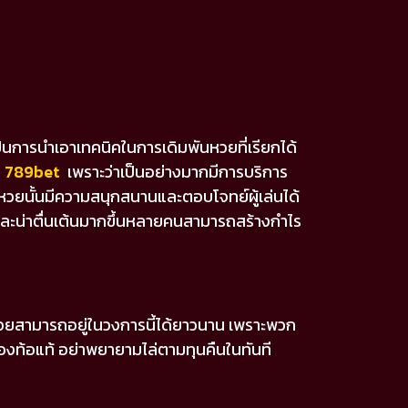
ป็นการนำเอาเทคนิคในการเดิมพันหวยที่เรียกได้
น
789bet
เพราะว่าเป็นอย่างมากมีการบริการ
วยนั้นมีความสนุกสนานและตอบโจทย์ผู้เล่นได้
ุกและน่าตื่นเต้นมากขึ้นหลายคนสามารถสร้างกำไร
นหวยสามารถอยู่ในวงการนี้ได้ยาวนาน เพราะพวก
้องท้อแท้ อย่าพยายามไล่ตามทุนคืนในทันที