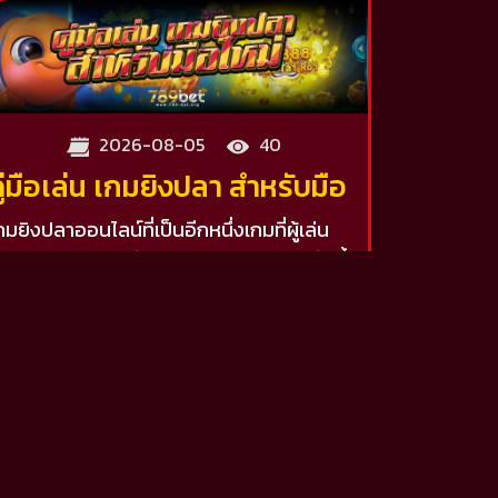
2026-08-05
40
ู่มือเล่น เกมยิงปลา สำหรับมือ
กมยิงปลาออนไลน์ที่เป็นอีกหนึ่งเกมที่ผู้เล่น
้องให้ความสนใจกันอยู่แล้วเพราะในปัจจุบันนี้
ลายหลายคนก็เลือกเข้ามาเดิมพันเก
่านต่อ...
789bet
เกมยิงปลา
ยิงปลา