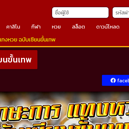
คาสิโน
กีฬา
หวย
สล็อต
ดาวน์โหลด
แทงหวย ฉบับเซียนขั้นเทพ
ยนขั้นเทพ
face