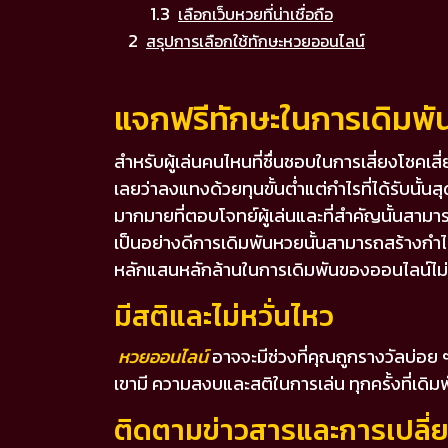
เลือกเว็บหวยที่น่าเชื่อถือ
สรุปการเลือกใช้ทักษะหวยออนไลน์
แจกฟรีทักษะในการเดิมพ
สำหรับผู้เล่นคนไหนที่ชื่นชอบในการเสี่ยงโชคเ
เลยว่าลงแทงด้วยทุนขั้นต่ำแต่กำไรที่ได้รับนั้น
มากมายที่ตอบโจทย์ผู้เล่นและที่สำคัญนั้นสา
เป็นอย่างดีการเดิมพันหวยนั้นสามารถสร้างกำไร
หลักแสนหลักล้านในการเดิมพันของออนไลน์ไม่ว่า
มีสติและไม่หวั่นไหว
หวยออนไลน์
อาจจะมีช่วงที่คุณถูกรางวัลบ่อย
เขามี ความสงบและสติในการเล่น ทุกครั้งที่เดิ
ติดตามข่าวสารและการเปลี