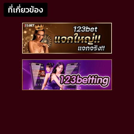
ที่เกี่ยวข้อง