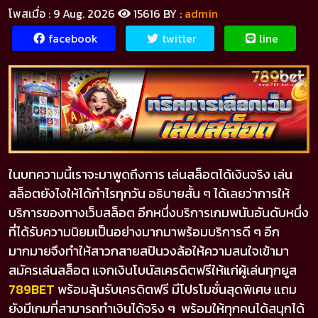
โพสเมื่อ : 9 Aug. 2026
15616
BY :
admin
ลิงค์
facebook
twitter
line
รับ
ทรัพย์
สมัคร
สมาชิก
ในบทความนี้เราจะมาพูดถึงการ เล่นสล็อตได้เงินจริง เล่น
ทาง
สล็อตยังไงให้ได้กำไรทุกวัน อธิบายสั้น ๆ ได้เลยว่าการให้
เข้า
บริการของทางเว็บสล็อต อีกหนึ่งบริการเกมพนันอันดับหนึ่ง
ที่ได้รับความนิยมเป็นอย่างมากมาพร้อมบริการดี ๆ อีก
มากมายจึงทำให้สาวกสายสปินวงล้อให้ความสนใจเข้ามา
ติดต่อ
สมัครเล่นสล็อต แจกเงินโบนัสเครดิตฟรีให้แก่ผู้เล่นทุกยูส
เรา
789BET
พร้อมลุ้นรับเครดิตฟรี มีโปรโมชั่นสุดพิเศษ แถม
ยังมีเกมที่สามารถทำเงินได้จริง ๆ พร้อมให้ทุกคนได้สนุกได้