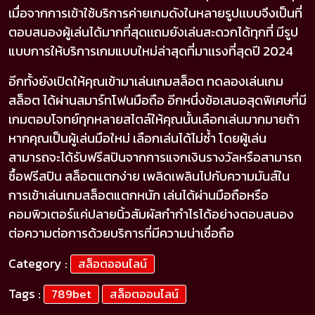
เมื่อจากการเข้าใช้บริการค่ายเกมดังในหลายรูปเเบบจึงเป็นที่
ตอบสนองผู้เล่นได้มากที่สุดเเถมยังเล่นสะดวกได้ทุกที่ มีรูป
แบบการให้บริการเกมแบบใหม่ล่าสุดที่มาเเรงที่สุดปี 2024
อีกทั้งยังเปิดให้คุณเข้ามาเล่นเกมสล็อต ทดลองเล่นเกม
สล็อต ได้ผ่านสมาร์ทโฟนมือถือ อีกหนึ่งข้อเสนอสุดพิเศษที่มี
เกมตอบโจทย์ทุกหลายสไตล์ให้คุณนั้นเลือกเล่นมากมายถ้า
หากคุณเป็นผู้เล่นมือใหม่ เลือกเล่นได้ไม่ซ้ำ โดยผู้เล่น
สามารถจะได้รับฟรีสปินจากการแจกเงินรางวัลหรือสามารถ
ซื้อฟรีสปิน สล็อตแตกง่าย เพลิดเพลินไปกับความมันส์ใน
การเข้าเล่นเกมสล็อตแตกหนัก เล่นได้ผ่านมือถือหรือ
คอมพิวเตอร์แค่ปลายนิ้วสัมผัสกำกำไรได้อย่างตอบสนอง
ต่อความต่อการด้วยบริการที่มีความน่าเชื่อถือ
Category :
สล็อตออนไลน์
Tags :
789bet
สล็อตออนไลน์