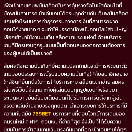
เพื่อเข้าเล่นเกมพนันสล็อตในการลุ้นรางวัลโบนัสก้อนโตที่
นักพนันสามารถเข้าเล่นเกมได้ครบทุกค่ายกับ เว็บพนันสล็อต
แถมยังมีระบบการทำธุรกรรมทางการเงินที่สามารถฝาก
ถอนได้ง่ายมาก ๆ จนทำให้บรรดานักพนันออนไลน์ส่วนใหญ่
เลือกเข้ามาใช้งานบนเว็บ สล็อตมาแรง แห่งนี้ ด้วยบริการ
เกมที่มีครบจบทุกรูปแบบเป็นที่ตอบสนองต่อความต้องการ
ของผู้เล่นได้เป็นอย่างดี
สัมผัสถึงความบันเทิงที่มีความแปลกใหม่และมีการพัฒนาตัว
เกมมอบประสบการณ์รูปแบบความบันเทิงให้กับสมาชิกอย่าง
ใกล้ชิดที่ยืนหนึ่งในการให้บริการเกม สล็อตแตกง่าย สมัคร
เล่นฟรีเว็บนี้จึงเหมาะกับผู้เล่นแบบทุกรูปแบบที่พร้อมมา
ระเบิดความมันส์แบบเต็มสปีดที่ได้รับการการันตีจากผู้เล่น
จริงว่าเล่นง่ายจ่ายจริงทุกยอด นำเอาระบบการให้บริการที่มี
ความทันสมัย
789BET
บริการเกมที่ตอบโจทย์การเล่นของ
คนรุ่นใหม่ ๆ ฝาก-ถอนเงินที่ง่ายที่สุด จึงเป็นที่ได้รับความ
นิยมในการเข้าลเนเกมเว็บตรงกันมากที่สุด เข้าเล่นเกมได้ทุก