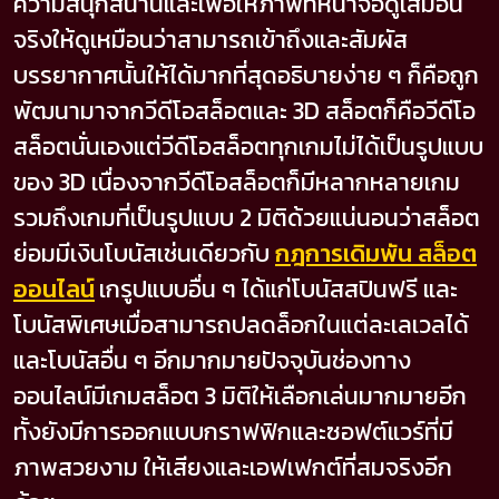
ความสนุกสนานและเพื่อให้ภาพที่หน้าจอดูเสมือน
จริงให้ดูเหมือนว่าสามารถเข้าถึงและสัมผัส
บรรยากาศนั้นให้ได้มากที่สุดอธิบายง่าย ๆ ก็คือถูก
พัฒนามาจากวีดีโอสล็อตและ 3D สล็อตก็คือวีดีโอ
สล็อตนั่นเองแต่วีดีโอสล็อตทุกเกมไม่ได้เป็นรูปแบบ
ของ 3D เนื่องจากวีดีโอสล็อตก็มีหลากหลายเกม
รวมถึงเกมที่เป็นรูปแบบ 2 มิติด้วยแน่นอนว่าสล็อต
ย่อมมีเงินโบนัสเช่นเดียวกับ
กฎการเดิมพัน สล็อต
ออนไลน์
เกรูปแบบอื่น ๆ ได้แก่โบนัสสปินฟรี และ
โบนัสพิเศษเมื่อสามารถปลดล็อกในแต่ละเลเวลได้
และโบนัสอื่น ๆ อีกมากมายปัจจุบันช่องทาง
ออนไลน์มีเกมสล็อต 3 มิติให้เลือกเล่นมากมายอีก
ทั้งยังมีการออกแบบกราฟฟิกและซอฟต์แวร์ที่มี
ภาพสวยงาม ให้เสียงและเอฟเฟกต์ที่สมจริงอีก