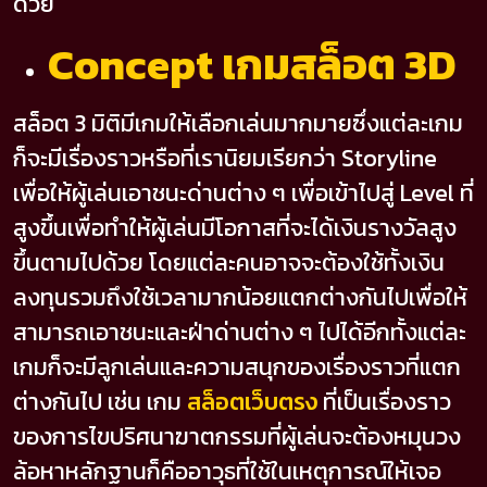
ด้วย
Concept เกมสล็อต 3D
สล็อต 3 มิติมีเกมให้เลือกเล่นมากมายซึ่งแต่ละเกม
ก็จะมีเรื่องราวหรือที่เรานิยมเรียกว่า Storyline
เพื่อให้ผู้เล่นเอาชนะด่านต่าง ๆ เพื่อเข้าไปสู่ Level ที่
สูงขึ้นเพื่อทำให้ผู้เล่นมีโอกาสที่จะได้เงินรางวัลสูง
ขึ้นตามไปด้วย โดยแต่ละคนอาจจะต้องใช้ทั้งเงิน
ลงทุนรวมถึงใช้เวลามากน้อยแตกต่างกันไปเพื่อให้
สามารถเอาชนะและฝ่าด่านต่าง ๆ ไปได้อีกทั้งแต่ละ
เกมก็จะมีลูกเล่นและความสนุกของเรื่องราวที่แตก
ต่างกันไป เช่น เกม
สล็อตเว็บตรง
ที่เป็นเรื่องราว
ของการไขปริศนาฆาตกรรมที่ผู้เล่นจะต้องหมุนวง
ล้อหาหลักฐานก็คืออาวุธที่ใช้ในเหตุการณ์ให้เจอ