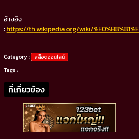
อ้างอิง
:
https://th.wikipedia.org/wiki/%E0
Category :
สล็อตออนไลน์
Tags :
ที่เกี่ยวข้อง