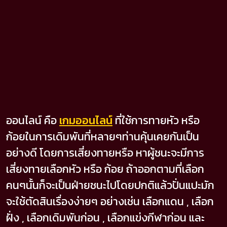
ออนไลน์ คือ
เกมออนไลน์
ที่ใช้การทายหัว หรือ
ก้อยในการเดิมพันที่หลายๆท่านคุ้นเคยกันเป็น
อย่างดี โดยการเสี่ยงทายหรือ หาผู้ชนะจะมีการ
เสี่ยงทายเลือกหัว หรือ ก้อย ถ้าออกตามที่เลือก
คนๆนั้นก็จะเป็นฝ่ายชนะไปโดยปกติแล้วปั่นแปะมัก
จะใช้ตัดสินเรื่องง่ายๆ อย่างเช่น เลือกแดน , เลือก
ฝั่ง , เลือกเดิมพันก่อน , เลือกแข่งกีฬาก่อน และ