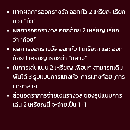
หากผลการออกรางวัล ออกหัว 2 เหรียญ เรียก
กว่า “หัว”
ผลการออกรางวัล ออกก้อย 2 เหรียญ เรียก
ว่า “ก้อย”
ผลการออกรางวัล ออกหัว 1 เหรียญ และ ออก
ก้อย 1 เหรียญ เรียกว่า “กลาง”
ในการเล่นแบบ 2 เหรียญ เพื่อนๆ สามารถเดิม
พันได้ 3 รูปแบบการแทงหัว ,การแทงก้อย ,การ
แทงกลาง
ส่วนอัตราการจ่ายเงินรางวัล ของรูปแบบการ
เล่น 2 เหรียญนี้ จะจ่ายเป็น 1 : 1