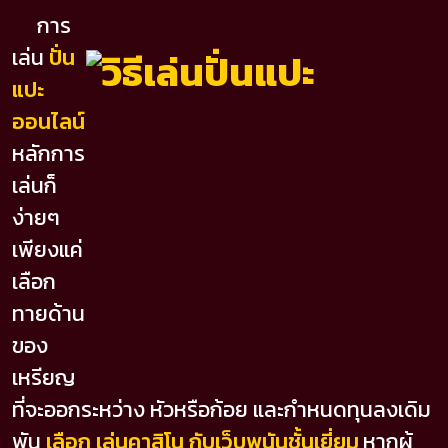
การ
เล่น
ปั่น
แปะ
ออนไลน์
หลักการ
เล่นก็
ง่ายๆ
เพียงแค่
เลือก
ทายด้าน
ของ
เหรียญ
ที่จะออกระหว่าง หัวหรือก้อย และกำหนดทุนลงเดิม
พัน
เลือก เล่นคาสิโน กับเว็บพนันชั้นเยี่ยม
หากผู้