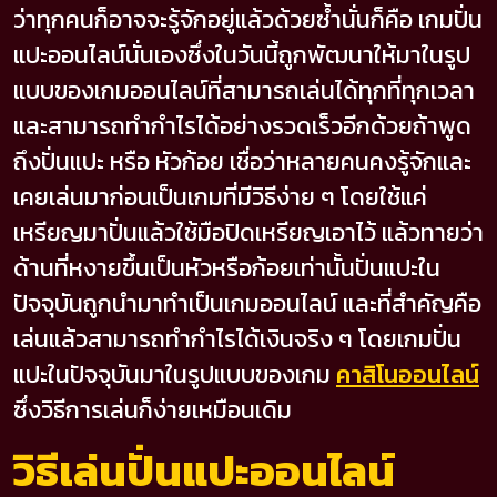
ว่าทุกคนก็อาจจะรู้จักอยู่แล้วด้วยซ้ำนั่นก็คือ เกมปั่น
แปะออนไลน์นั่นเองซึ่งในวันนี้ถูกพัฒนาให้มาในรูป
แบบของเกมออนไลน์ที่สามารถเล่นได้ทุกที่ทุกเวลา
และสามารถทำกำไรได้อย่างรวดเร็วอีกด้วยถ้าพูด
ถึงปั่นแปะ หรือ หัวก้อย เชื่อว่าหลายคนคงรู้จักและ
เคยเล่นมาก่อนเป็นเกมที่มีวิธีง่าย ๆ โดยใช้แค่
เหรียญมาปั่นแล้วใช้มือปิดเหรียญเอาไว้ แล้วทายว่า
ด้านที่หงายขึ้นเป็นหัวหรือก้อยเท่านั้นปั่นแปะใน
ปัจจุบันถูกนำมาทำเป็นเกมออนไลน์ และที่สำคัญคือ
เล่นแล้วสามารถทำกำไรได้เงินจริง ๆ โดยเกมปั่น
แปะในปัจจุบันมาในรูปแบบของเกม
คาสิโนออนไลน์
ซึ่งวิธีการเล่นก็ง่ายเหมือนเดิม
วิธีเล่นปั่นแปะออนไลน์