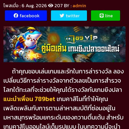
โพสเมื่อ : 6 Aug. 2026
207
BY :
admin
ลิงค์
facebook
twitter
line
รับ
ทรัพย์
สมัคร
สมาชิก
ถ้าคุณชอบเล่นเกมและรักในการล่ารางวัล ลอง
ทาง
เปลี่ยนวิธีการล่ารางวัลจากตัวเลขเป็นการสำรวจ
เข้า
โลกใต้ทะเลที่จะช่วยให้คุณได้รางวัลกับเกมยิงปลา
แนะนำเพื่อน 789
bet
เกมคาสิโนที่ทำให้คุณ
ติดต่อ
เพลิดเพลินกับการตามล่าหาสมบัติที่ซ่อนอยู่ใน
เรา
มหาสมุทรพร้อมยกระดับของความตื่นเต้น สำหรับ
เกมคาสิโนออนไลน์เต็มรูปแบบ ในบทความนี้จะนำ