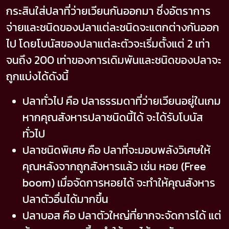
กระสินใส่ปลาที่ว่ายเวียนกันออกมา ซึ่งอัตราการ
จ่ายและชนิดของปลาแต่ละชนิดจะแตกต่างกันออก
ไป โดยโบนัสของปลาแต่ละตัวจะเริ่มตั้งแต่ 2 เท่า
จนถึง 200 เท่าของการเดิมพันและชนิดของปลาจะ
ถูกแบ่งได้ดังนี้
ปลาทั่วไป คือ ปลาธรรมดาที่ว่ายเวียนอยู่ในเกม
หากคุณสังหารปลาชนิดนี้ได้ จะได้รับโบนัส
ทั่วไป
ปลาชนิดพิเศษ คือ ปลาที่จะมอบพลังวิเศษให้
คุณหลังจากถูกสังหารแล้ว เช่น หอย (Free
boom) เมื่อจัดการหอยได้ จะทำให้คุณสังหาร
ปลาตัวอื่นได้มากขึ้น
ปลาบอส คือ ปลาตัวใหญ่ที่ยากจะจัดการได้ แต่