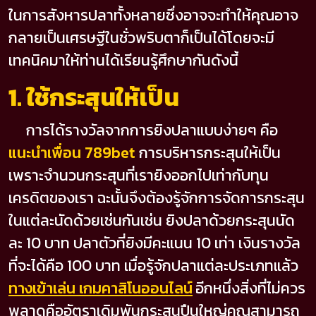
ในการสังหารปลาทั้งหลายซึ่งอาจจะทำให้คุณอาจ
กลายเป็นเศรษฐีในชั่วพริบตาก็เป็นได้โดยจะมี
เทคนิคมาให้ท่านได้เรียนรู้ศึกษากันดังนี้
1. ใช้กระสุนให้เป็น
การได้รางวัลจากการยิงปลาแบบง่ายๆ คือ
แนะนำเพื่อน 789
bet
การบริหารกระสุนให้เป็น
เพราะจำนวนกระสุนที่เรายิงออกไปเท่ากับทุน
เครดิตของเรา ฉะนั้นจึงต้องรู้จักการจัดการกระสุน
ในแต่ละนัดด้วยเช่นกันเช่น ยิงปลาด้วยกระสุนนัด
ละ 10 บาท ปลาตัวที่ยิงมีคะแนน 10 เท่า เงินรางวัล
ที่จะได้คือ 100 บาท เมื่อรู้จักปลาแต่ละประเภทแล้ว
ทางเข้าเล่น เกมคาสิโนออนไลน์
อีกหนึ่งสิ่งที่ไม่ควร
พลาดคืออัตราเดิมพันกระสุนปืนใหญ่คุณสามารถ