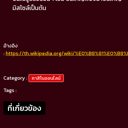
มิสไซล์เป็นต้น
อ้างอิง
:
https://th.wikipedia.org/wiki/%E0%B8%81
Category :
คาสิโนออนไลน์
Tags :
ที่เกี่ยวข้อง