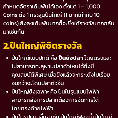
กำหนดอัตราเดิมพันได้เอง ตั้งแต่ 1 – 1,000
Coins ต่อ 1 กระสุนปืนใหญ่ (1 บาทเท่ากับ 10
coins) ยิ่งลงเดิมพันมากก็จะยิ่งได้รางวัลมากกลับ
มาเช่นกัน
2.ปืนใหญ่พิชิตรางวัล
ปืนใหญ่แบบปกติ คือ
ปืนยิงปลา
โดยตรงและ
ไม่สามารถทะลุผ่านปลาตัวไหนได้ซึ่งมี
คุณสมบัติพิเศษ เมื่อยิงแล้วจะกระเด้งไปเรื่อย
จนกว่าจะโดนปลาตัวอื่น
ปืนใหญ่ยิงเฉพาะ คือ ปืนในรูปแบบไฟฟ้า
สามารถสังหารปลาที่ต้องการจัดการได้
โดยตรงด้วยไฟฟ้า
ปืนในรูปแบบอื่นๆ เช่น ปืนใหญ่ฟองน้ำปืนใหญ่