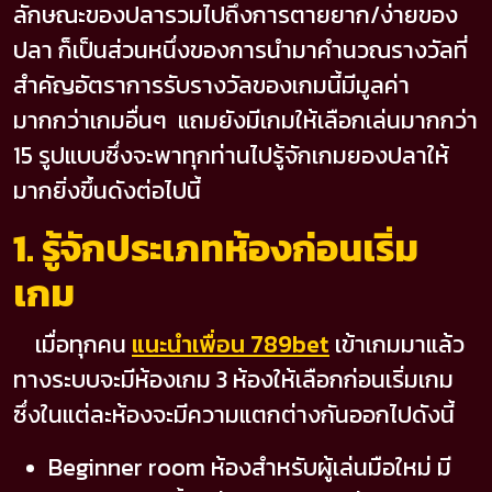
ลักษณะของปลารวมไปถึงการตายยาก/ง่ายของ
ปลา ก็เป็นส่วนหนึ่งของการนำมาคำนวณรางวัลที่
สำคัญอัตราการรับรางวัลของเกมนี้มีมูลค่า
มากกว่าเกมอื่นๆ แถมยังมีเกมให้เลือกเล่นมากกว่า
15 รูปแบบซึ่งจะพาทุกท่านไปรู้จักเกมยองปลาให้
มากยิ่งขึ้นดังต่อไปนี้
1. รู้จักประเภทห้องก่อนเริ่ม
เกม
เมื่อทุกคน
แนะนำเพื่อน 789
bet
เข้าเกมมาแล้ว
ทางระบบจะมีห้องเกม 3 ห้องให้เลือกก่อนเริ่มเกม
ซึ่งในแต่ละห้องจะมีความแตกต่างกันออกไปดังนี้
Beginner room ห้องสำหรับผู้เล่นมือใหม่ มี