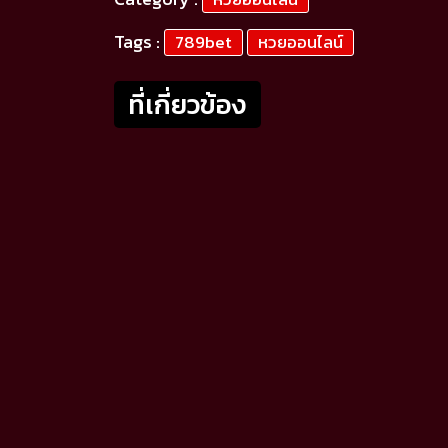
Tags :
789bet
หวยออนไลน์
ที่เกี่ยวข้อง