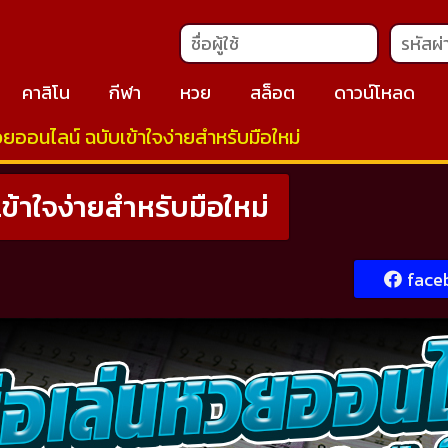
คาสิโน
กีฬา
หวย
สล็อต
ดาวน์โหลด
หวยออนไลน์ ฉบับเข้าใจง่ายสำหรับมือใหม่
เข้าใจง่ายสำหรับมือใหม่
face