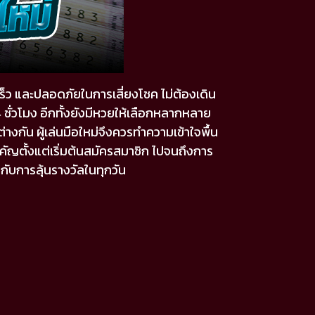
ว และปลอดภัยในการเสี่ยงโชค ไม่ต้องเดิน
ั่วโมง อีกทั้งยังมีหวยให้เลือกหลากหลาย
งกัน ผู้เล่นมือใหม่จึงควรทำความเข้าใจพื้น
คัญตั้งแต่เริ่มต้นสมัครสมาชิก ไปจนถึงการ
ับการลุ้นรางวัลในทุกวัน