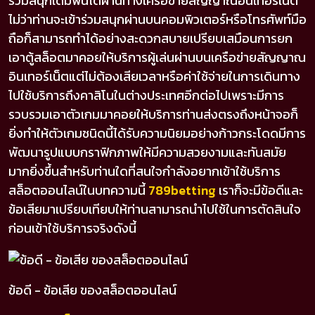
ร่วมสนุกเดิมพันได้ผ่านทางเครือข่ายสัญญาณอินเทอร์เน็ต
ไม่ว่าท่านจะเข้าร่วมสนุกผ่านบนคอมพิวเตอร์หรือโทรศัพท์มือ
ถือก็สามารถทำได้อย่างสะดวกสบายเปรียบเสมือนการยก
เอาตู้สล็อตมาคอยให้บริการผู้เล่นผ่านบนเครือข่ายสัญญาณ
อินเทอร์เน็ตแต่ไม่ต้องเสียเวลาหรือค่าใช้จ่ายในการเดินทาง
ไปใช้บริการถึงคาสิโนในต่างประเทศอีกต่อไปเพราะมีการ
รวบรวมเอาตัวเกมมาคอยให้บริการท่านส่งตรงถึงหน้าจอก็
ยิ่งทำให้ตัวเกมชนิดนี้ได้รับความนิยมอย่างก้าวกระโดดมีการ
พัฒนารูปแบบกราฟิกภาพให้มีความสวยงามและทันสมัย
มากยิ่งขึ้นสำหรับท่านใดที่สนใจกำลังอยากเข้าใช้บริการ
สล็อตออนไลน์ในบทความนี้
789
betting
เราก็จะมีข้อดีและ
ข้อเสียมาเปรียบเทียบให้ท่านสามารถนำไปใช้ในการตัดสินใจ
ก่อนเข้าใช้บริการจริงดังนี้
ข้อดี - ข้อเสีย ของสล็อตออนไลน์