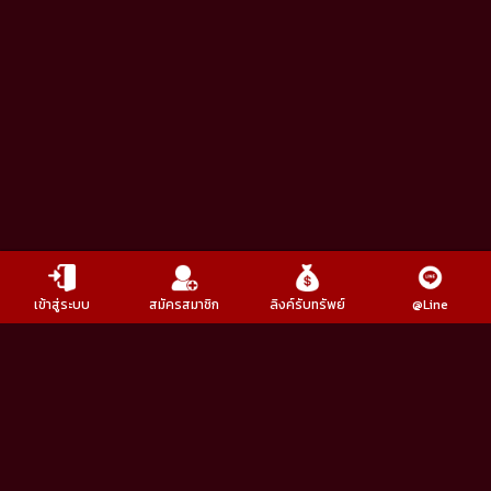
เข้าสู่ระบบ
สมัครสมาชิก
ลิงค์รับทรัพย์
@Line