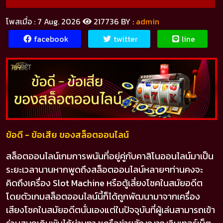
โพสเมื่อ : 7 Aug. 2026
217736
BY :
admin
ลิงค์
facebook
twitter
line
รับ
ทรัพย์
สมัคร
สมาชิก
ทาง
ข้อดี - ข้อเสีย ของสล็อตออนไลน์
เข้า
สล็อตออนไลน์เกมการพนันที่อยู่คู่กับคาสิโนออนไลน์มาเป็น
ระยะเวลานานหากพูดถึงสล็อตออนไลน์หลายๆท่านคงจะ
ติดต่อ
คิดถึงเครื่อง Slot Machine หรือตู้เสี่ยงโชคในสมัยอดีต
เรา
โดยตัวเกมสล็อตออนไลน์นี้ก็ได้ถูกพัฒนามาจากเครื่อง
เสียงโชคในสมัยอดีตนั่นเองแต่ในปัจจุบันที่ผู้เล่นสามารถเข้า