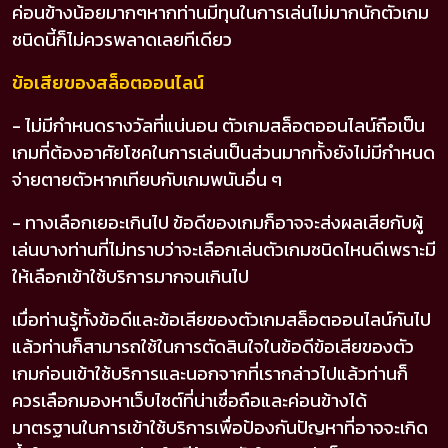
ค่อนข้างน้อยมากๆหากท่านมีทุนในการเล่นไม่มากนักตัวเกม
ชนิดนี้ก็ไม่ควรพลาดเลยทีเดียว
ข้อเสียของสล็อตออนไลน์
- ไม่มีกำหนดรางวัลที่แน่นอน ตัวเกมสล็อตออนไลน์ถือเป็น
เกมที่ต้องอาศัยโชคในการเล่นเป็นส่วนมากทั้งยังไม่มีกำหนด
จ่ายตายตัวหากเทียบกับเกมพนันอื่น ๆ
- ทางเลือกเยอะเกินไป ข้อดีของเกมก็อาจจะส่งผลเสียกับผู้
เล่นบางท่านที่ไม่ทราบว่าจะเลือกเล่นตัวเกมชนิดไหนดีเพราะมี
ให้เลือกเข้าใช้บริการมากจนเกินไป
เมื่อท่านรู้ทั้งข้อดีและข้อเสียของตัวเกมสล็อตออนไลน์กันไป
แล้วท่านก็สามารถใช้ในการตัดสินใจในข้อดีข้อเสียของตัว
เกมก่อนเข้าใช้บริการและนอกจากที่เรากล่าวไปแล้วท่านก็
ควรเลือกมองหาเว็บไซต์ที่น่าเชื่อถือและค่อนข้างได้
มาตรฐานในการเข้าใช้บริการเพื่อป้องกันปัญหาที่อาจจะเกิด