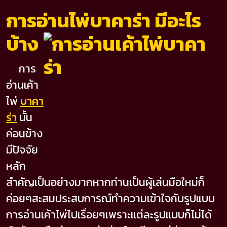
การอ่านไพ่บาคาร่า มีอะไร
บ้าง
การ
อ่านเค้า
ไพ่
บาคา
ร่า
นั้น
ค่อนข้าง
มีปัจจัย
หลัก
สำคัญเป็นอย่างมากหากท่านเป็นผู้เล่นมือใหม่ก็
ค่อยๆสะสมประสบการณ์ทำความเข้าใจกับรูปแบบ
การอ่านเค้าไพ่ไปเรื่อยๆเพราะแต่ละรูปแบบก็ไม่ได้