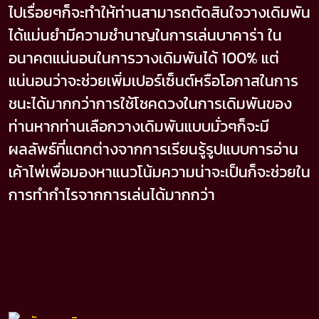
ไปเรื่อยๆก็จะทำให้ท่านสามารถตัดสินใจวางเดิมพัน
ได้แม่นยำมีความชำนาญในการเล่นบาคาร่า ใน
อนาคตแน่นอนในการวางเดิมพันได้ 100% แต่
แน่นอนว่าจะช่วยเพิ่มเปอร์เซ็นต์หรือโอกาสในการ
ชนะได้มากกว่าการใช้โชคดวงในการเดิมพันของ
ท่านหากท่านเลือกวางเดิมพันแบบมั่วๆก็จะมี
ผลลัพธ์ที่แตกต่างจากการเรียนรู้รูปแบบการอ่าน
เค้าไพ่เพื่อมองหาแนวโน้มความน่าจะเป็นก็จะช่วยใน
การทำกำไรจากการเล่นได้มากกว่า