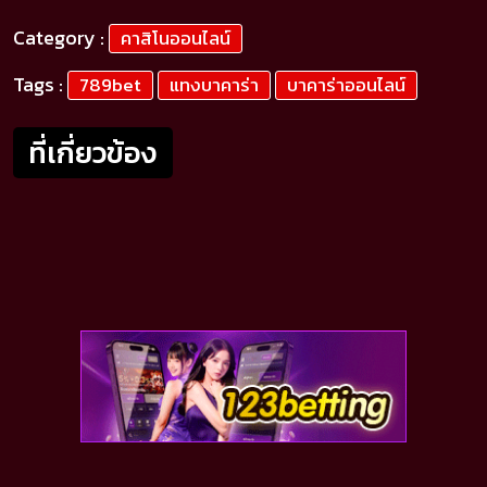
Category :
คาสิโนออนไลน์
Tags :
789bet
แทงบาคาร่า
บาคาร่าออนไลน์
ที่เกี่ยวข้อง