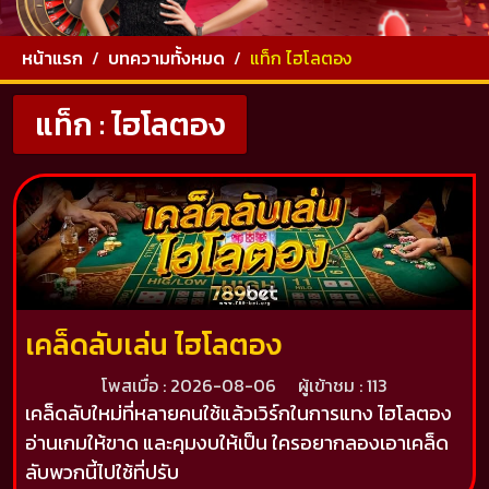
ลิงค์
หน้าแรก
บทความทั้งหมด
แท็ก ไฮโลตอง
รับ
แท็ก : ไฮโลตอง
ทรัพย์
สมัคร
สมาชิก
ทาง
เข้า
เคล็ดลับเล่น ไฮโลตอง
โพสเมื่อ : 2026-08-06
ผู้เข้าชม : 113
ติดต่อ
เคล็ดลับใหม่ที่หลายคนใช้แล้วเวิร์กในการแทง ไฮโลตอง
เรา
อ่านเกมให้ขาด และคุมงบให้เป็น ใครอยากลองเอาเคล็ด
ลับพวกนี้ไปใช้ที่ปรับ