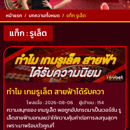
ลิงค์
หน้าแรก
บทความทั้งหมด
แท็ก รูเล็ต
รับ
แท็ก : รูเล็ต
ทรัพย์
สมัคร
สมาชิก
ทาง
เข้า
ทำไม เกมรูเล็ต สายฟ้าได้รับควา
โพสเมื่อ : 2026-08-06
ผู้เข้าชม : 154
ติดต่อ
ความสนุกของ เกมรูเล็ต พอถูกอัปเกรดมาเป็นเวอร์ชัน รู
เรา
เล็ตสายฟ้าบอกเลยว่าให้ความคุ้มค่าต่อการลงทุนสุดๆ
เพราะมาพร้อมตัวคูณที่