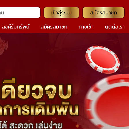
เข้าสู่ระบบ
สมัครสมาชิก
ลิงค์รับทรัพย์
สมัครสมาชิก
ทางเข้า
ติดต่อเรา