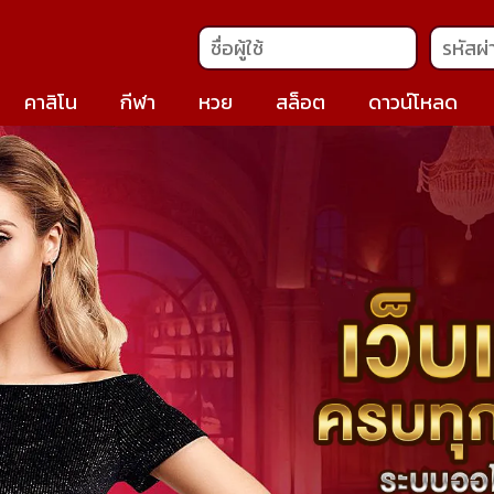
คาสิโน
กีฬา
หวย
สล็อต
ดาวน์โหลด